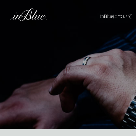
inBlueについて
inBlueの強み
ヒストリー
理念
トライフープ
着用シーン
こだわり
縫製
採寸
Q&A