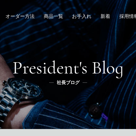
オーダー方法
商品一覧
お手入れ
新着
採用情
倉敷店でのオーダー
デニムスーツ
取扱方法
ニュース
新卒
メンズ
全国オーダー会
修理
インタビュー
レディース
ふるさと納税
リボーン
社長ブログ
デニムシャツ
President's Blog
スタッフブログ
ふるさと納税
ふるさとチョイス
社長ブログ
メディア掲載
楽天
ふるなび