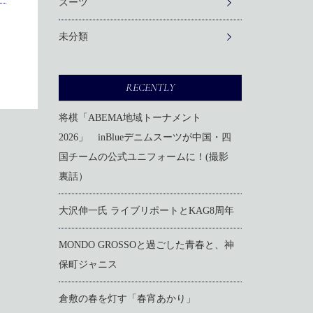
スーツ
未分類
RECENTLY
将棋「ABEMA地域トーナメント
2026」 inBlueデニムスーツが中国・四
国チームの公式ユニフォームに！(撮影
裏話）
大沢伸一氏 ライブリポートとKAG8周年
MONDO GROSSOと過ごした青春と、神
保町ジャニス
倉敷の春を灯す「春宵あかり」