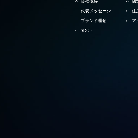
会社概要
店
代表メッセージ
住
ブランド理念
ア
SDGｓ