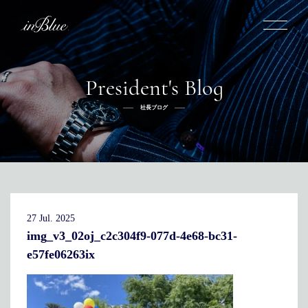
President's Blog
inBlueについて
社長ブログ
inBlueの強み
ヒストリー
オーダー方法
理念
倉敷店でのオーダー
トライフープ
全国オーダー会
商品一覧
ふるさと納税
着用シーン
こだわり
デニムスーツ
デニムシャツ
お手入れ
27 Jul. 2025
Q&A
ふるさと納税
取扱方法
修理
新着
img_v3_02oj_c2c304f9-077d-4e68-bc31-
e57fe06263ix
リボーン
ニュース
インタビュー
採用情報
社長ブログ
新卒採用
スタッフブログ
店舗概要