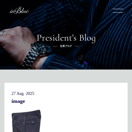
President's Blog
inBlueについて
社長ブログ
inBlueの強み
ヒストリー
オーダー方法
理念
倉敷店でのオーダー
トライフープ
全国オーダー会
商品一覧
ふるさと納税
着用シーン
こだわり
デニムスーツ
デニムシャツ
お手入れ
27 Aug. 2025
Q&A
ふるさと納税
取扱方法
修理
新着
image
リボーン
ニュース
インタビュー
採用情報
社長ブログ
新卒採用
スタッフブログ
店舗概要