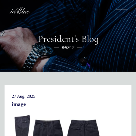
President's Blog
inBlueについて
社長ブログ
inBlueの強み
ヒストリー
オーダー方法
理念
倉敷店でのオーダー
トライフープ
全国オーダー会
商品一覧
ふるさと納税
着用シーン
こだわり
デニムスーツ
デニムシャツ
お手入れ
27 Aug. 2025
Q&A
ふるさと納税
取扱方法
修理
新着
image
リボーン
ニュース
インタビュー
採用情報
社長ブログ
新卒採用
スタッフブログ
店舗概要