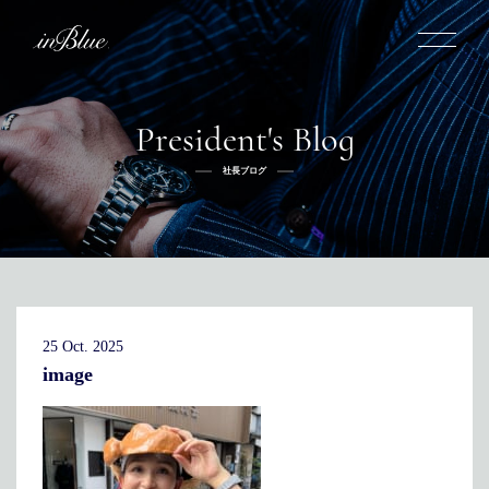
President's Blog
inBlueについて
社長ブログ
inBlueの強み
ヒストリー
オーダー方法
理念
倉敷店でのオーダー
トライフープ
全国オーダー会
商品一覧
ふるさと納税
着用シーン
こだわり
デニムスーツ
デニムシャツ
お手入れ
25 Oct. 2025
Q&A
ふるさと納税
取扱方法
修理
新着
image
リボーン
ニュース
インタビュー
採用情報
社長ブログ
新卒採用
スタッフブログ
店舗概要