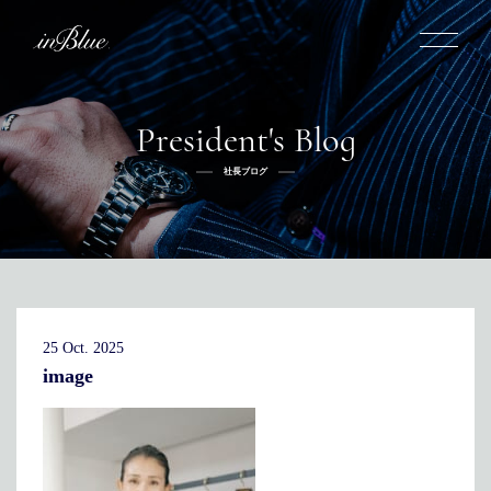
President's Blog
inBlueについて
社長ブログ
inBlueの強み
ヒストリー
オーダー方法
理念
倉敷店でのオーダー
トライフープ
全国オーダー会
商品一覧
ふるさと納税
着用シーン
こだわり
デニムスーツ
デニムシャツ
お手入れ
25 Oct. 2025
Q&A
ふるさと納税
取扱方法
修理
新着
image
リボーン
ニュース
インタビュー
採用情報
社長ブログ
新卒採用
スタッフブログ
店舗概要