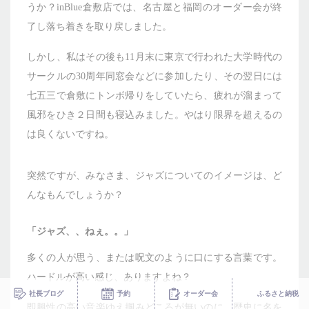
うか？inBlue倉敷店では、名古屋と福岡のオーダー会が終
メディア掲載
アクセス
会社情報
了し落ち着きを取り戻しました。
JP
EN
代表メッセージ
しかし、私はその後も11月末に東京で行われた大学時代の
サークルの30周年同窓会などに参加したり、その翌日には
七五三で倉敷にトンボ帰りをしていたら、疲れが溜まって
風邪をひき２日間も寝込みました。やはり限界を超えるの
は良くないですね。
突然ですが、みなさま、ジャズについてのイメージは、ど
んなもんでしょうか？
「ジャズ、、ねぇ。。」
多くの人が思う、または呪文のように口にする言葉です。
ハードルが高い感じ、ありますよね？
ふるさとチョイス
社長ブログ
予約
オーダー会
ふるさと納税
即興性の高い音楽ゆえ掴みどころが無いのに、歴史に名を