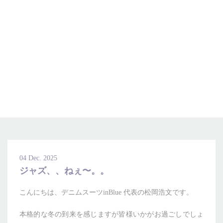
President's Blog
inBlueについて
社長ブログ
inBlueの強み
ヒストリー
オーダー方法
理念
倉敷店でのオーダー
トライフープ
全国オーダー会
商品一覧
ふるさと納税
着用シーン
こだわり
デニムスーツ
デニムシャツ
お手入れ
04 Dec. 2025
Q&A
ふるさと納税
取扱方法
修理
新着
ジャズ、、ねぇ〜。。
リボーン
ニュース
インタビュー
採用情報
こんにちは、デニムスーツinBlue 代表の松岡浩文です。
社長ブログ
新卒採用
スタッフブログ
店舗概要
本格的な冬の到来を感じますが皆様いかがお過ごしでしょ