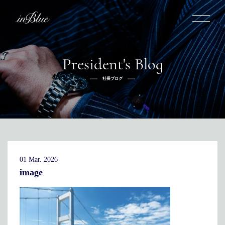
President's Blog
inBlueについて
社長ブログ
inBlueの強み
ヒストリー
オーダー方法
理念
倉敷店でのオーダー
トライフープ
全国オーダー会
商品一覧
ふるさと納税
着用シーン
こだわり
デニムスーツ
デニムシャツ
お手入れ
01 Mar. 2026
Q&A
ふるさと納税
取扱方法
修理
新着
image
リボーン
ニュース
インタビュー
採用情報
社長ブログ
新卒採用
スタッフブログ
店舗概要