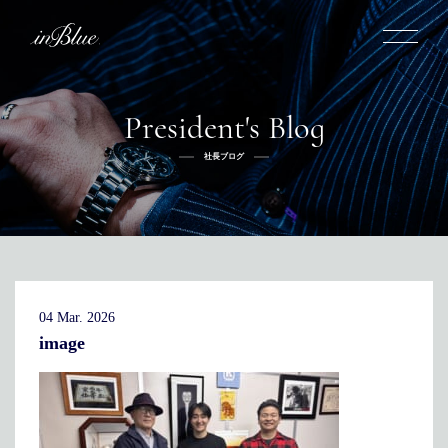
President's Blog
inBlueについて
社長ブログ
inBlueの強み
ヒストリー
オーダー方法
理念
倉敷店でのオーダー
トライフープ
全国オーダー会
商品一覧
ふるさと納税
着用シーン
こだわり
デニムスーツ
デニムシャツ
お手入れ
04 Mar. 2026
Q&A
ふるさと納税
取扱方法
修理
新着
image
リボーン
ニュース
インタビュー
採用情報
社長ブログ
新卒採用
スタッフブログ
店舗概要