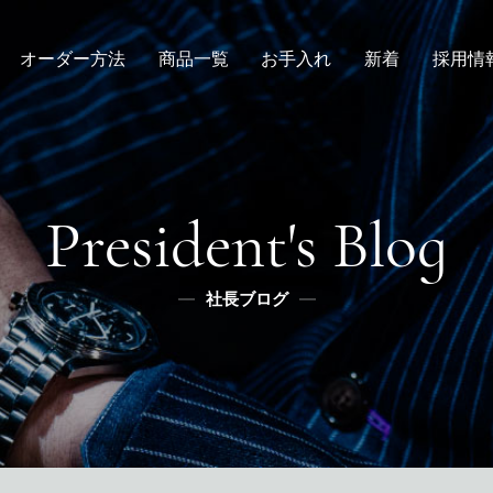
オーダー方法
商品一覧
お手入れ
新着
採用情
倉敷店でのオーダー
デニムスーツ
取扱方法
ニュース
新卒
メンズ
全国オーダー会
修理
インタビュー
レディース
ふるさと納税
リボーン
社長ブログ
デニムシャツ
President's Blog
スタッフブログ
ふるさと納税
ふるさとチョイス
社長ブログ
メディア掲載
楽天
ふるなび