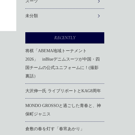
スーツ
未分類
RECENTLY
将棋「ABEMA地域トーナメント
2026」 inBlueデニムスーツが中国・四
国チームの公式ユニフォームに！(撮影
裏話）
大沢伸一氏 ライブリポートとKAG8周年
MONDO GROSSOと過ごした青春と、神
保町ジャニス
倉敷の春を灯す「春宵あかり」