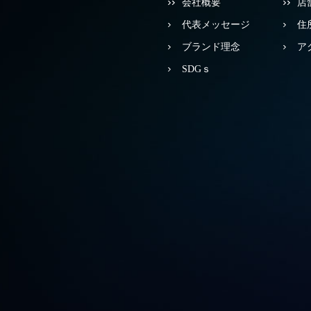
会社概要
店
代表メッセージ
住
ブランド理念
ア
SDGｓ