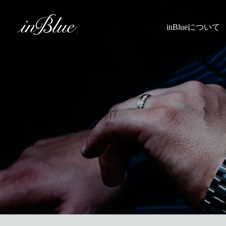
inBlueについて
inBlueの強み
ヒストリー
理念
トライフープ
着用シーン
こだわり
縫製
採寸
Q&A