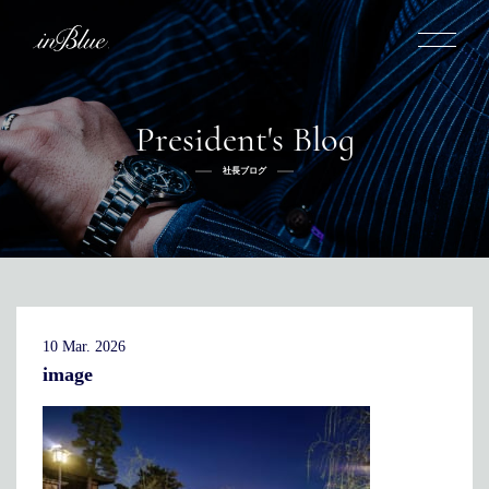
President's Blog
inBlueについて
社長ブログ
inBlueの強み
ヒストリー
オーダー方法
理念
倉敷店でのオーダー
トライフープ
全国オーダー会
商品一覧
ふるさと納税
着用シーン
こだわり
デニムスーツ
デニムシャツ
お手入れ
10 Mar. 2026
Q&A
ふるさと納税
取扱方法
修理
新着
image
リボーン
ニュース
インタビュー
採用情報
社長ブログ
新卒採用
スタッフブログ
店舗概要