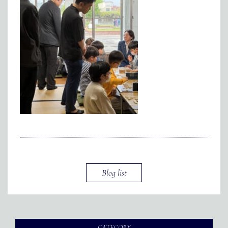
インターン
メディア掲載
アクセス
会社情報
JP
EN
代表メッセージ
Blog list
CATEGORY