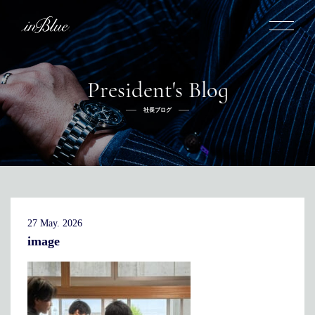
President's Blog
inBlueについて
社長ブログ
inBlueの強み
ヒストリー
オーダー方法
理念
倉敷店でのオーダー
トライフープ
全国オーダー会
商品一覧
ふるさと納税
着用シーン
こだわり
デニムスーツ
デニムシャツ
お手入れ
27 May. 2026
Q&A
ふるさと納税
取扱方法
修理
新着
image
リボーン
ニュース
インタビュー
採用情報
社長ブログ
新卒採用
スタッフブログ
中途採用
店舗概要