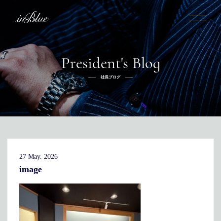
President's Blog
inBlueについて
社長ブログ
inBlueの強み
ヒストリー
オーダー方法
理念
倉敷店でのオーダー
トライフープ
全国オーダー会
商品一覧
ふるさと納税
着用シーン
こだわり
デニムスーツ
デニムシャツ
お手入れ
27 May. 2026
Q&A
ふるさと納税
取扱方法
修理
新着
image
リボーン
ニュース
インタビュー
採用情報
社長ブログ
新卒採用
スタッフブログ
店舗概要