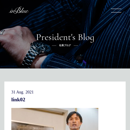
President's Blog
inBlueについて
社長ブログ
inBlueの強み
ヒストリー
オーダー方法
理念
倉敷店でのオーダー
トライフープ
全国オーダー会
商品一覧
ふるさと納税
着用シーン
こだわり
デニムスーツ
デニムシャツ
お手入れ
31 Aug. 2021
Q&A
ふるさと納税
取扱方法
修理
新着
link02
リボーン
ニュース
インタビュー
採用情報
社長ブログ
新卒採用
スタッフブログ
店舗概要