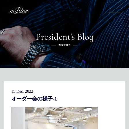
President's Blog
inBlueについて
社長ブログ
inBlueの強み
ヒストリー
オーダー方法
理念
倉敷店でのオーダー
トライフープ
全国オーダー会
商品一覧
ふるさと納税
着用シーン
こだわり
デニムスーツ
デニムシャツ
お手入れ
15 Dec. 2022
Q&A
ふるさと納税
取扱方法
修理
新着
オーダー会の様子-1
リボーン
ニュース
インタビュー
採用情報
社長ブログ
新卒採用
スタッフブログ
店舗概要