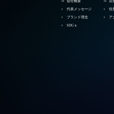
会社概要
店
代表メッセージ
住
ブランド理念
ア
SDGｓ