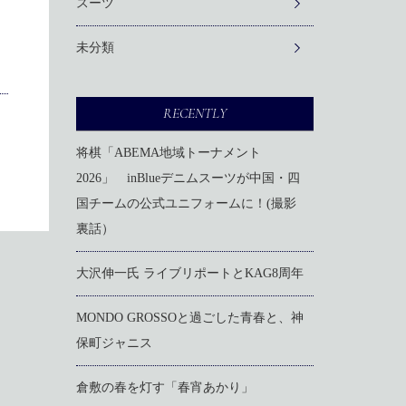
スーツ
未分類
RECENTLY
将棋「ABEMA地域トーナメント
2026」 inBlueデニムスーツが中国・四
国チームの公式ユニフォームに！(撮影
裏話）
大沢伸一氏 ライブリポートとKAG8周年
MONDO GROSSOと過ごした青春と、神
保町ジャニス
倉敷の春を灯す「春宵あかり」