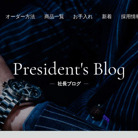
オーダー方法
商品一覧
お手入れ
新着
採用情
倉敷店でのオーダー
デニムスーツ
取扱方法
ニュース
新卒
メンズ
全国オーダー会
修理
インタビュー
レディース
ふるさと納税
リボーン
社長ブログ
デニムシャツ
President's Blog
スタッフブログ
ふるさと納税
ふるさとチョイス
社長ブログ
メディア掲載
楽天
ふるなび