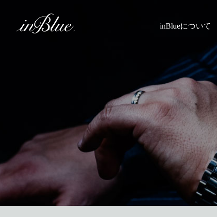
inBlueについて
inBlueの強み
ヒストリー
理念
トライフープ
着用シーン
こだわり
縫製
採寸
Q&A