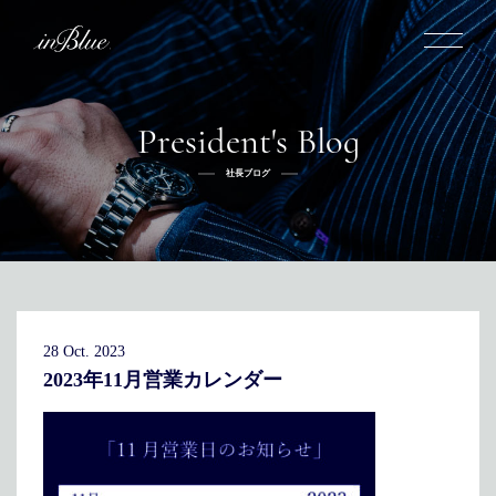
President's Blog
inBlueについて
社長ブログ
inBlueの強み
ヒストリー
オーダー方法
理念
倉敷店でのオーダー
トライフープ
全国オーダー会
商品一覧
ふるさと納税
着用シーン
こだわり
デニムスーツ
デニムシャツ
お手入れ
28 Oct. 2023
Q&A
ふるさと納税
取扱方法
修理
新着
2023年11月営業カレンダー
リボーン
ニュース
インタビュー
採用情報
社長ブログ
新卒採用
スタッフブログ
店舗概要