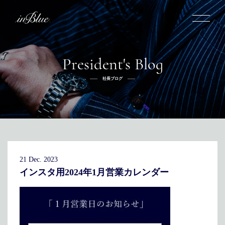
President's Blog
inBlueについて
社長ブログ
inBlueの強み
ヒストリー
オーダー方法
理念
倉敷店でのオーダー
トライフープ
全国オーダー会
商品一覧
ふるさと納税
着用シーン
こだわり
デニムスーツ
デニムシャツ
お手入れ
21 Dec. 2023
Q&A
ふるさと納税
取扱方法
修理
新着
インスタ用2024年1月営業カレンダー
リボーン
ニュース
インタビュー
採用情報
社長ブログ
新卒採用
スタッフブログ
店舗概要