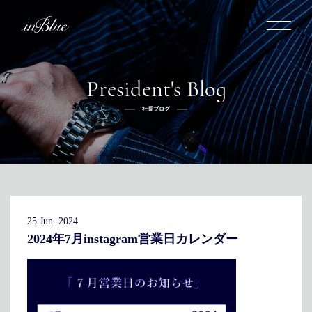
President's Blog
inBlueについて
社長ブログ
inBlueの強み
ヒストリー
オーダー方法
理念
倉敷店でのオーダー
トライフープ
全国オーダー会
商品一覧
ふるさと納税
着用シーン
こだわり
デニムスーツ
デニムシャツ
お手入れ
25 Jun. 2024
Q&A
ふるさと納税
取扱方法
修理
新着
2024年7月instagram営業日カレンダー
リボーン
ニュース
インタビュー
採用情報
社長ブログ
新卒採用
スタッフブログ
店舗概要