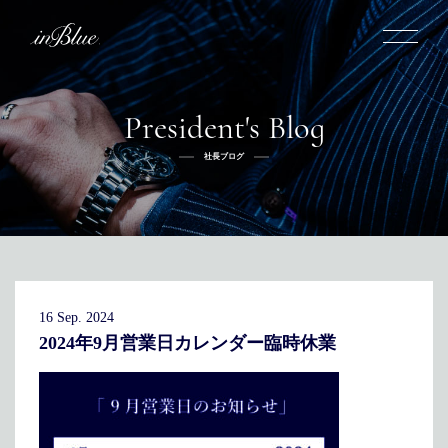
President's Blog
inBlueについて
社長ブログ
inBlueの強み
ヒストリー
オーダー方法
理念
倉敷店でのオーダー
トライフープ
全国オーダー会
商品一覧
ふるさと納税
着用シーン
こだわり
デニムスーツ
デニムシャツ
お手入れ
16 Sep. 2024
Q&A
ふるさと納税
取扱方法
修理
新着
2024年9月営業日カレンダー臨時休業
リボーン
ニュース
インタビュー
採用情報
社長ブログ
新卒採用
スタッフブログ
店舗概要