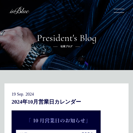
President's Blog
inBlueについて
社長ブログ
inBlueの強み
ヒストリー
オーダー方法
理念
倉敷店でのオーダー
トライフープ
全国オーダー会
商品一覧
ふるさと納税
着用シーン
こだわり
デニムスーツ
デニムシャツ
お手入れ
19 Sep. 2024
Q&A
ふるさと納税
取扱方法
修理
新着
2024年10月営業日カレンダー
リボーン
ニュース
インタビュー
採用情報
社長ブログ
新卒採用
スタッフブログ
店舗概要