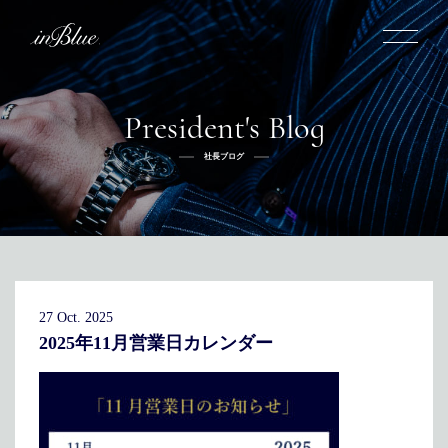
President's Blog
inBlueについて
社長ブログ
inBlueの強み
ヒストリー
オーダー方法
理念
倉敷店でのオーダー
トライフープ
全国オーダー会
商品一覧
ふるさと納税
着用シーン
こだわり
デニムスーツ
デニムシャツ
お手入れ
27 Oct. 2025
Q&A
ふるさと納税
取扱方法
修理
新着
2025年11月営業日カレンダー
リボーン
ニュース
インタビュー
採用情報
社長ブログ
新卒採用
スタッフブログ
中途採用
店舗概要