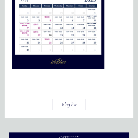
インターン
メディア掲載
アクセス
会社情報
JP
EN
代表メッセージ
Blog list
CATEGORY