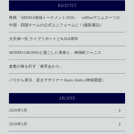
RECENTLY
将棋「ABEMA地域トーナメント2026」 inBlueデニムスーツが
中国・四国チームの公式ユニフォームに！(撮影裏話）
大沢伸一氏 ライブリポートとKAG8周年
MONDO GROSSOと過ごした青春と、神保町ジャニス
倉敷の春を灯す「春宵あかり」
パリから来日、若きデザイナー Kaito Jimbo (神保開渡）
ARCHIVE
2026年5月
2026年3月