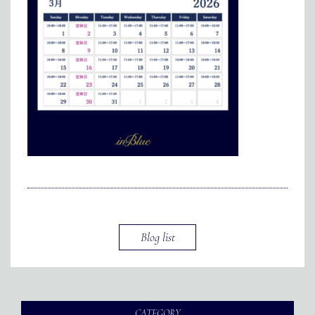
インターン
メディア掲載
アクセス
会社情報
JP
EN
代表メッセージ
Blog list
CATEGORY