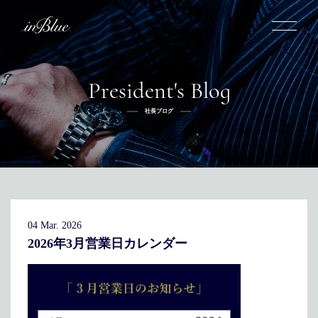
President's Blog
inBlueについて
社長ブログ
inBlueの強み
ヒストリー
オーダー方法
理念
倉敷店でのオーダー
トライフープ
全国オーダー会
商品一覧
ふるさと納税
着用シーン
こだわり
デニムスーツ
デニムシャツ
お手入れ
04 Mar. 2026
Q&A
ふるさと納税
取扱方法
修理
新着
2026年3月営業日カレンダー
リボーン
ニュース
インタビュー
採用情報
社長ブログ
新卒採用
スタッフブログ
中途採用
店舗概要