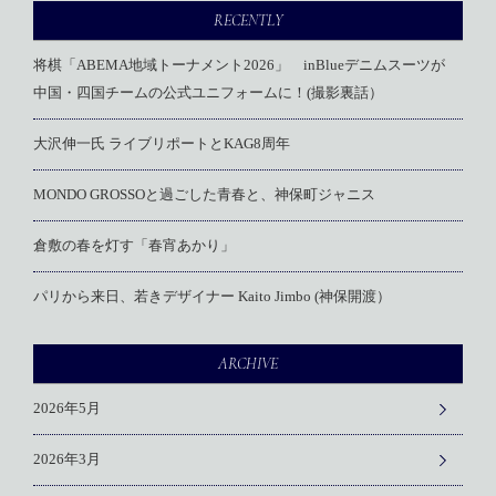
RECENTLY
将棋「ABEMA地域トーナメント2026」 inBlueデニムスーツが
中国・四国チームの公式ユニフォームに！(撮影裏話）
大沢伸一氏 ライブリポートとKAG8周年
MONDO GROSSOと過ごした青春と、神保町ジャニス
倉敷の春を灯す「春宵あかり」
パリから来日、若きデザイナー Kaito Jimbo (神保開渡）
ARCHIVE
2026年5月
2026年3月