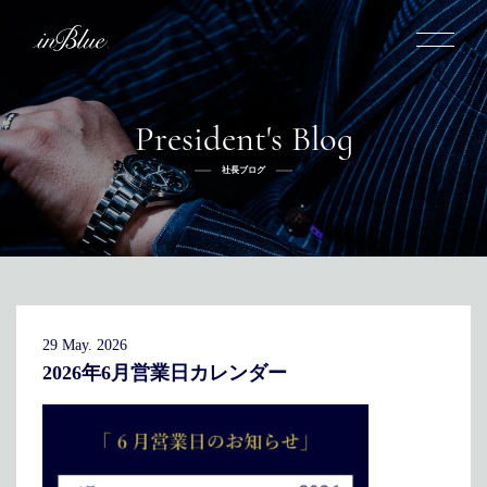
President's Blog
inBlueについて
社長ブログ
inBlueの強み
ヒストリー
オーダー方法
理念
倉敷店でのオーダー
トライフープ
全国オーダー会
商品一覧
ふるさと納税
着用シーン
こだわり
デニムスーツ
デニムシャツ
お手入れ
29 May. 2026
Q&A
ふるさと納税
取扱方法
修理
新着
2026年6月営業日カレンダー
リボーン
ニュース
インタビュー
採用情報
社長ブログ
新卒採用
スタッフブログ
店舗概要