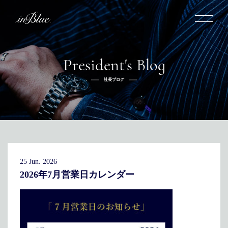
President's Blog
inBlueについて
社長ブログ
inBlueの強み
ヒストリー
オーダー方法
理念
倉敷店でのオーダー
トライフープ
全国オーダー会
商品一覧
ふるさと納税
着用シーン
こだわり
デニムスーツ
デニムシャツ
お手入れ
25 Jun. 2026
Q&A
ふるさと納税
取扱方法
修理
新着
2026年7月営業日カレンダー
リボーン
ニュース
インタビュー
採用情報
社長ブログ
新卒採用
スタッフブログ
店舗概要