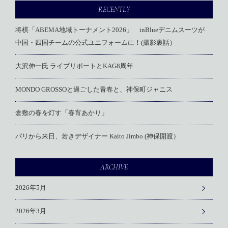
RECENTLY
将棋「ABEMA地域トーナメント2026」 inBlueデニムスーツが
中国・四国チームの公式ユニフォームに！(撮影裏話）
大沢伸一氏 ライブリポートとKAG8周年
MONDO GROSSOと過ごした青春と、神保町ジャニス
倉敷の春を灯す「春宵あかり」
パリから来日、若きデザイナー Kaito Jimbo (神保開渡）
ARCHIVE
2026年5月
2026年3月