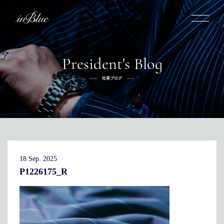
President's Blog
inBlueについて
社長ブログ
inBlueの強み
ヒストリー
オーダー方法
理念
倉敷店でのオーダー
トライフープ
全国オーダー会
商品一覧
ふるさと納税
着用シーン
こだわり
デニムスーツ
デニムシャツ
お手入れ
18 Sep. 2025
Q&A
ふるさと納税
取扱方法
修理
新着
P1226175_R
リボーン
ニュース
インタビュー
採用情報
社長ブログ
新卒採用
スタッフブログ
店舗概要