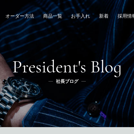
オーダー方法
商品一覧
お手入れ
新着
採用情
倉敷店でのオーダー
デニムスーツ
取扱方法
ニュース
新卒
メンズ
全国オーダー会
修理
インタビュー
レディース
ふるさと納税
リボーン
社長ブログ
デニムシャツ
President's Blog
スタッフブログ
ふるさと納税
ふるさとチョイス
社長ブログ
メディア掲載
楽天
ふるなび