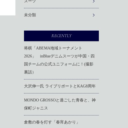
スーツ
未分類
RECENTLY
将棋「ABEMA地域トーナメント
2026」 inBlueデニムスーツが中国・四
国チームの公式ユニフォームに！(撮影
裏話）
大沢伸一氏 ライブリポートとKAG8周年
MONDO GROSSOと過ごした青春と、神
保町ジャニス
倉敷の春を灯す「春宵あかり」