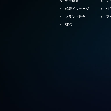
会社概要
店
代表メッセージ
住
ブランド理念
ア
SDGｓ