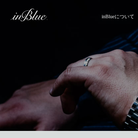
inBlueについて
inBlueの強み
ヒストリー
理念
トライフープ
着用シーン
こだわり
縫製
採寸
Q&A