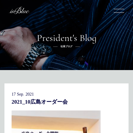
President's Blog
inBlueについて
社長ブログ
inBlueの強み
ヒストリー
オーダー方法
理念
倉敷店でのオーダー
トライフープ
全国オーダー会
商品一覧
ふるさと納税
着用シーン
こだわり
デニムスーツ
デニムシャツ
お手入れ
17 Sep. 2021
Q&A
ふるさと納税
取扱方法
修理
新着
2021_10広島オーダー会
リボーン
ニュース
インタビュー
採用情報
社長ブログ
新卒採用
スタッフブログ
中途採用
店舗概要