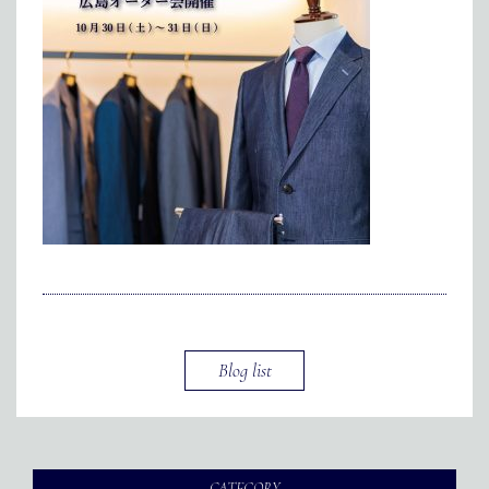
インターン
メディア掲載
アクセス
会社情報
JP
EN
代表メッセージ
Blog list
CATEGORY