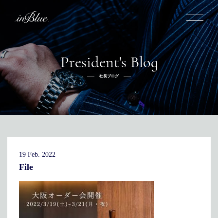
President's Blog
inBlueについて
社長ブログ
inBlueの強み
ヒストリー
オーダー方法
理念
倉敷店でのオーダー
トライフープ
全国オーダー会
商品一覧
ふるさと納税
着用シーン
こだわり
デニムスーツ
デニムシャツ
お手入れ
19 Feb. 2022
Q&A
ふるさと納税
取扱方法
修理
新着
File
リボーン
ニュース
インタビュー
採用情報
社長ブログ
新卒採用
スタッフブログ
店舗概要